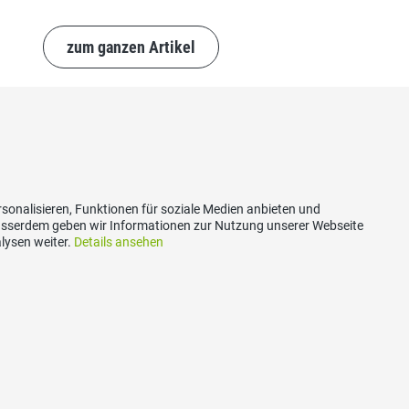
zum ganzen Artikel
sonalisieren, Funktionen für soziale Medien anbieten und
Ausserdem geben wir Informationen zur Nutzung unserer Webseite
lysen weiter.
Details ansehen
akt
Social Media
idwalden
Besuchen Sie uns bei:
asse 40
eckenried