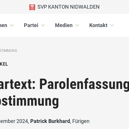
SVP KANTON NIDWALDEN
nen
Partei
Medien
Kontakt
BSTIMMUNG
KEL
artext: Parolenfassun
bstimmung
vember 2024,
Patrick Burkhard
, Fürigen