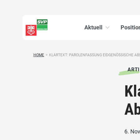
Aktuell
Positio
HOME
>
KLARTEXT: PAROLENFASSUNG EIDGENÖSSISCHE A
ARTI
Kl
A
6. No