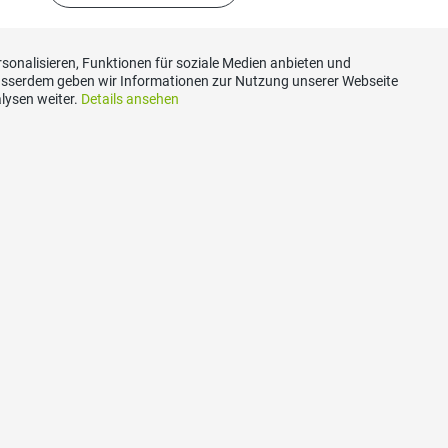
sonalisieren, Funktionen für soziale Medien anbieten und
Ausserdem geben wir Informationen zur Nutzung unserer Webseite
lysen weiter.
Details ansehen
akt
Social Media
idwalden
Besuchen Sie uns bei:
asse 40
eckenried
vp-nw.ch