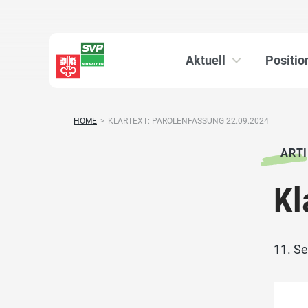
Aktuell
Positio
HOME
>
KLARTEXT: PAROLENFASSUNG 22.09.2024
ARTI
Kl
11. S