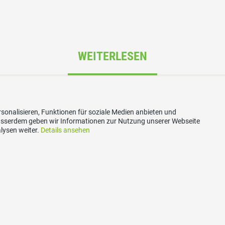
WEITERLESEN
sonalisieren, Funktionen für soziale Medien anbieten und
Ausserdem geben wir Informationen zur Nutzung unserer Webseite
Klartext: Eigenverantwort
lysen weiter.
Details ansehen
05.10.2025
zum ganzen Artikel