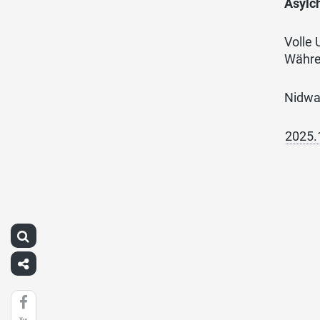
Asylc
Volle 
Währen
Nidwal
2025.