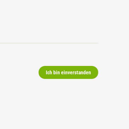
ung statt Bürokratie
Ich bin einverstanden