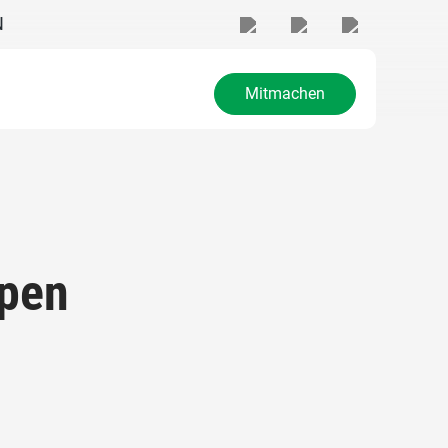
N
Mitmachen
ppen